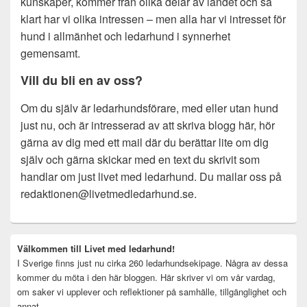
kunskaper, kommer från olika delar av landet och så
klart har vi olika intressen – men alla har vi intresset för
hund i allmänhet och ledarhund i synnerhet
gemensamt.
Vill du bli en av oss?
Om du själv är ledarhundsförare, med eller utan hund
just nu, och är intresserad av att skriva blogg här, hör
gärna av dig med ett mail där du berättar lite om dig
själv och gärna skickar med en text du skrivit som
handlar om just livet med ledarhund. Du mailar oss på
redaktionen@livetmedledarhund.se.
Primära
Välkommen till Livet med ledarhund!
sidofältet
I Sverige finns just nu cirka 260 ledarhundsekipage. Några av dessa
Widget
område
kommer du möta i den här bloggen. Här skriver vi om vår vardag,
om saker vi upplever och reflektioner på samhälle, tillgänglighet och
annat.